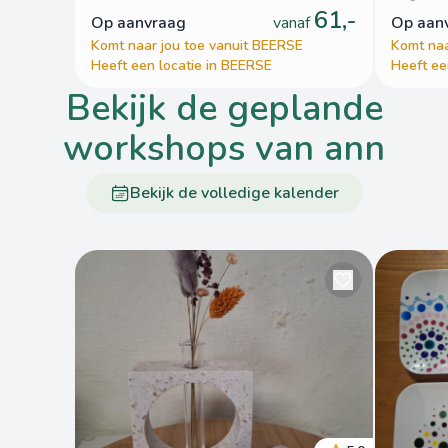
61,-
op aanvraag
vanaf
op aa
Komt naar jou toe vanuit BEERSE
Komt naa
Heeft een locatie in BEERSE
Heeft ee
bekijk de geplande
workshops van ann
Bekijk de volledige kalender