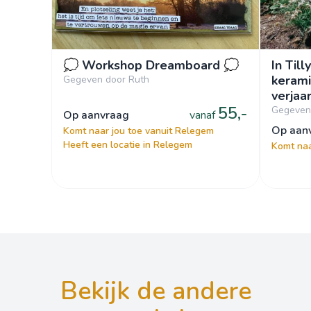
💭 Workshop Dreamboard 💭
In Till
kerami
Gegeven door Ruth
verjaar
55,-
Academ
Gegeven 
op aanvraag
vanaf
Kunst
op aa
Komt naar jou toe vanuit Relegem
Heeft een locatie in Relegem
Komt naa
bekijk de andere