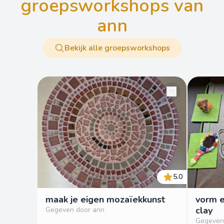
groepsworkshops van
ann
Bekijk alle groepsworkshops
5.0
maak je eigen mozaïekkunst
vorm e
clay
Gegeven door ann
Gegeven