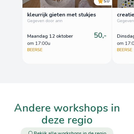
5.0
kleurrijk gieten met stukjes
creati
Gegeven door ann
Gegeven
50,-
Maandag 12 oktober
Dinsdag
om
 17:00u
om
 17:
BEERSE
BEERSE
andere workshops in
deze regio
Bekijk alle workshops in de regio