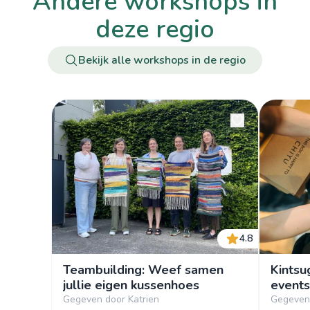
andere workshops in
deze regio
Bekijk alle workshops in de regio
4.8
Teambuilding: Weef samen
Kintsu
jullie eigen kussenhoes
events
Gegeven door Katrien
Gegeven