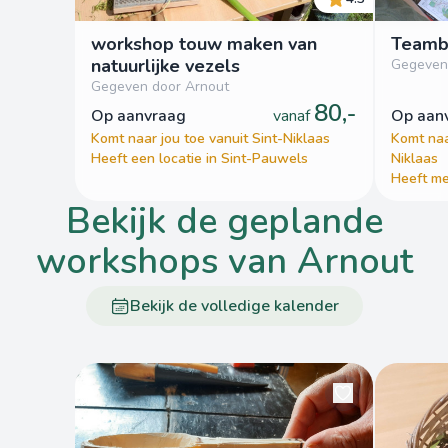
workshop touw maken van
Teambu
natuurlijke vezels
Gegeven
Gegeven door Arnout
80,-
op aanvraag
vanaf
op aa
Komt naar jou toe vanuit Sint-Niklaas
Komt naa
Heeft een locatie in Sint-Pauwels
Niklaas
Heeft me
bekijk de geplande
workshops van Arnout
Bekijk de volledige kalender