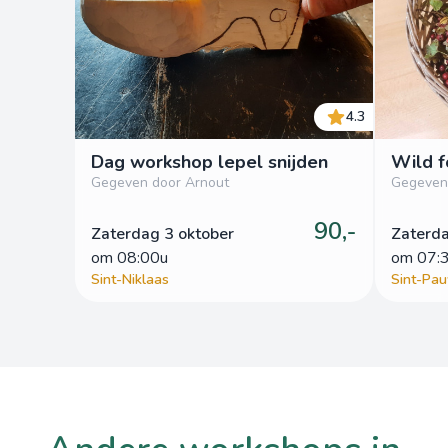
4.3
Dag workshop lepel snijden
Wild 
Gegeven door Arnout
Gegeven
90,-
Zaterdag 3 oktober
Zaterda
om
 08:00u
om
 07:
Sint-Niklaas
Sint-Pa