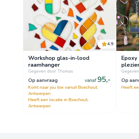
4.9
Workshop glas-in-lood
Epoxy 
raamhanger
plezie
Gegeven door Thomas
Gegeven
95,-
op aanvraag
vanaf
op aa
Komt naar jou toe vanuit Boechout,
Heeft ee
Antwerpen
Heeft een locatie in Boechout,
Antwerpen