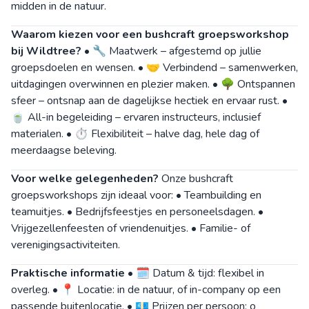
midden in de natuur.
Waarom kiezen voor een bushcraft groepsworkshop
bij Wildtree?
• 🔧 Maatwerk – afgestemd op jullie
groepsdoelen en wensen. • 🤝 Verbindend – samenwerken,
uitdagingen overwinnen en plezier maken. • 🌳 Ontspannen
sfeer – ontsnap aan de dagelijkse hectiek en ervaar rust. •
🍵 All-in begeleiding – ervaren instructeurs, inclusief
materialen. • ⏱️ Flexibiliteit – halve dag, hele dag of
meerdaagse beleving.
Voor welke gelegenheden?
Onze bushcraft
groepsworkshops zijn ideaal voor: • Teambuilding en
teamuitjes. • Bedrijfsfeestjes en personeelsdagen. •
Vrijgezellenfeesten of vriendenuitjes. • Familie- of
verenigingsactiviteiten.
Praktische informatie
• 🗓️ Datum & tijd: flexibel in
overleg. • 📍 Locatie: in de natuur, of in-company op een
passende buitenlocatie. • 💶 Prijzen per persoon: o