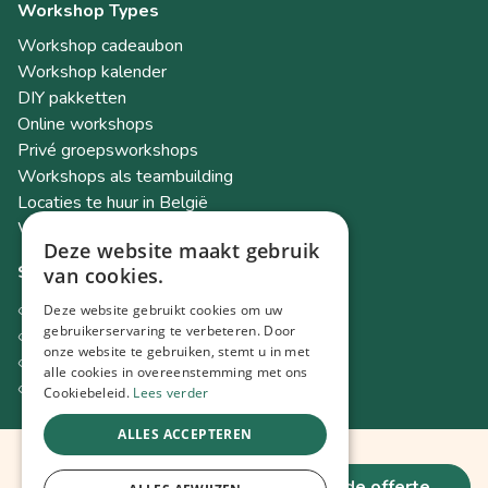
Workshop Types
Workshop cadeaubon
Workshop kalender
DIY pakketten
Online workshops
Privé groepsworkshops
Workshops als teambuilding
Locaties te huur in België
Workshop Academy
Deze website maakt gebruik
Socials
van cookies.
Instagram
Deze website gebruikt cookies om uw
gebruikerservaring te verbeteren. Door
Facebook
onze website te gebruiken, stemt u in met
TikTok
alle cookies in overeenstemming met ons
LinkedIn
Cookiebeleid.
Lees verder
ALLES ACCEPTEREN
55,-
© 2026 Spot Workshops
vrijblijvende offerte