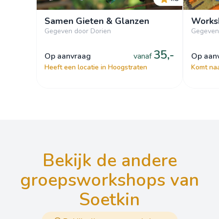
Samen Gieten & Glanzen
Works
Gegeven door Dorien
Gegeven 
35,-
op aanvraag
vanaf
op aa
Heeft een locatie in Hoogstraten
Komt naa
bekijk de andere
groepsworkshops van
Soetkin