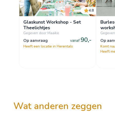
4.8
Glaskunst Workshop - Set
Burles
Theelichtjes
works
Gegeven door Maaike
Gegeven
90,-
op aanvraag
vanaf
op aa
Heeft een locatie in Herentals
Komt naa
Heeft me
wat anderen zeggen