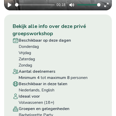
00:18
©
11
Play
Mute
Ente
fulls
bekijk alle info over deze privé
groepsworkshop
beschikbaar op deze dagen
donderdag
vrijdag
zaterdag
zondag
aantal deelnemers
minimum 4
tot
maximum 8
personen
beschikbaar in deze talen
Nederlands, English
ideaal voor
Volwassenen (18+)
groepen en gelegenheden
Bachelorette Party