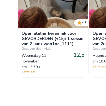
4.7
Open atelier keramiek voor
Open a
GEVORDERDEN (+15j) 1 sessie
GEVOR
van 2 uur ( won1oa_1111)
va
Gegeven door Hilde
Gegeven 
12,5
Woensdag 11
Maanda
november
om
 18:
Zaffelar
om
 12:30u
Zaffelare