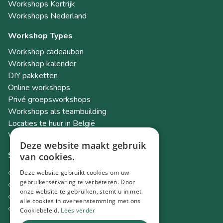
Workshops Kortrijk
Workshops Nederland
Workshop Types
Workshop cadeaubon
Workshop kalender
DIY pakketten
Online workshops
Privé groepsworkshops
Workshops als teambuilding
Locaties te huur in België
Workshop Academy
Deze website maakt gebruik
Socials
van cookies.
Instagram
Deze website gebruikt cookies om uw
Facebook
gebruikerservaring te verbeteren. Door
onze website te gebruiken, stemt u in met
TikTok
alle cookies in overeenstemming met ons
LinkedIn
Cookiebeleid.
Lees verder