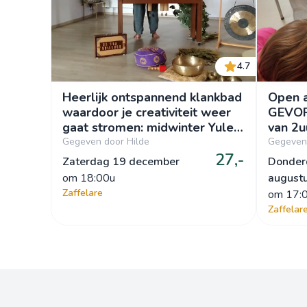
4.7
Heerlijk ontspannend klankbad
Open a
waardoor je creativiteit weer
GEVOR
gaat stromen: midwinter Yule (
va
zaa1kc_1912)
Gegeven door Hilde
Gegeven 
27,-
Zaterdag 19 december
Donder
om
 18:00u
august
Zaffelare
om
 17:
Zaffelar