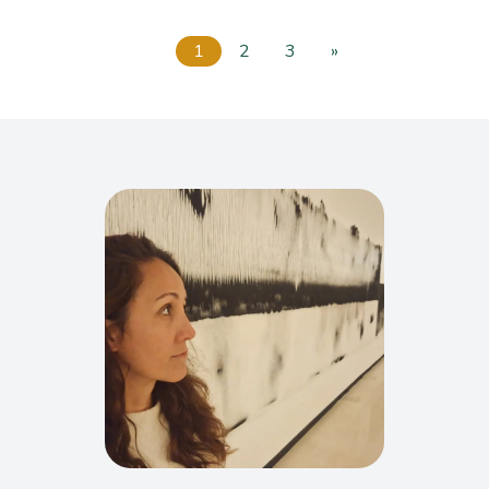
1
2
3
»