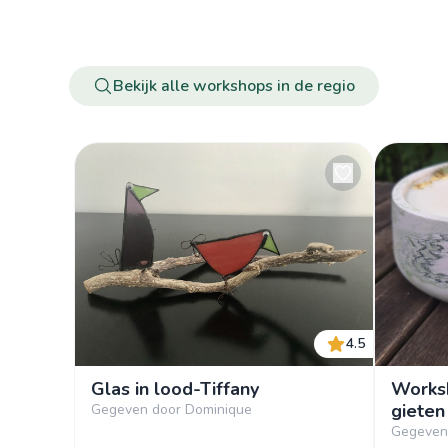
Bekijk alle workshops in de regio
4.5
Glas in lood-Tiffany
Worksh
gieten
Gegeven door Dominique
Gegeven