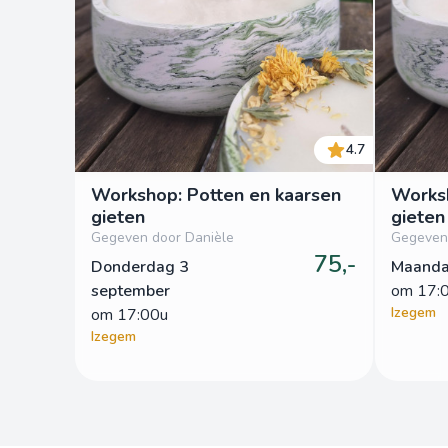
4.7
Workshop: Potten en kaarsen
Worksh
gieten
gieten
Gegeven door Danièle
Gegeven
75,-
Donderdag 3
Maanda
september
om
 17:
Izegem
om
 17:00u
Izegem