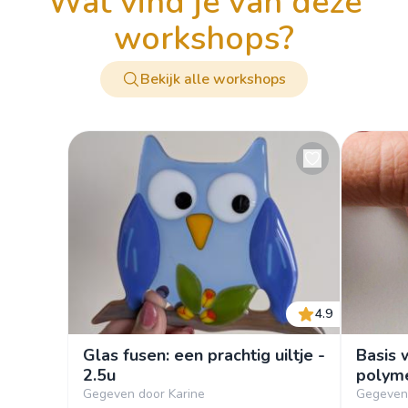
wat vind je van deze
workshops?
Bekijk alle workshops
4.9
Glas fusen: een prachtig uiltje -
Basis 
2.5u
polyme
Gegeven door Karine
Gegeven 