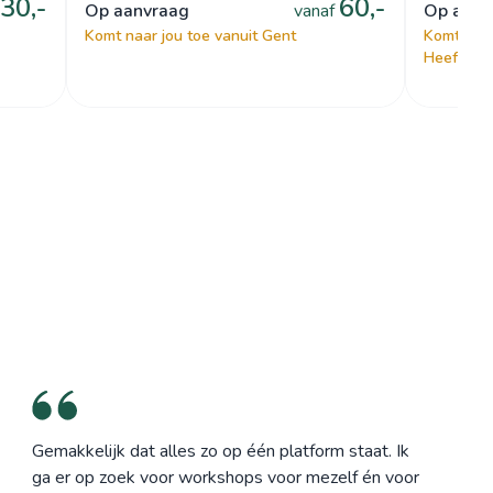
30,-
60,-
op aanvraag
vanaf
op aan
Komt naar jou toe vanuit Gent
Komt naar
Heeft een
Gemakkelijk dat alles zo op één platform staat. Ik
ga er op zoek voor workshops voor mezelf én voor