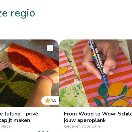
ze regio
4.9
 tufting - privé
From Wood to Wow: Schil
tapijt maken
jouw aperoplank
 Nath
Gegeven door Silke