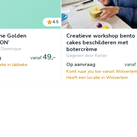
4.5
The Golden
Creatieve workshop bento
ON’
cakes beschilderen met
botercrème
 Dominique
49,-
Gegeven door Karlijn
g
vanaf
op aanvraag
vanaf
tie in Jabbeke
Komt naar jou toe vanuit Wolverte
Heeft een locatie in Wolvertem