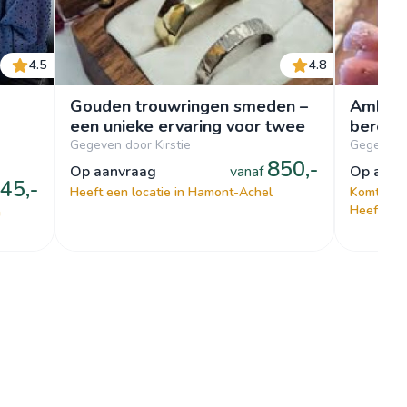
4.5
4.8
Gouden trouwringen smeden –
Ambacht
een unieke ervaring voor twee
bereide
Gegeven door Kirstie
Gegeven 
850,-
op aanvraag
vanaf
op aan
45,-
Heeft een locatie in Hamont-Achel
Komt naar
Heeft een
m