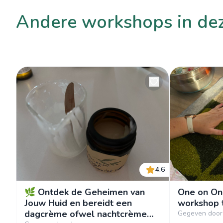
andere workshops in de
4.6
🌿 Ontdek de Geheimen van
One on One
Jouw Huid en bereidt een
workshop 
dagcrème ofwel nachtcrème
Gegeven door