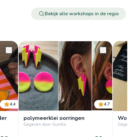
Bekijk alle workshops in de regio
4.4
4.7
der
polymeerklei oorringen
Worksh
Gegeven door Gunilla
Gegeven 