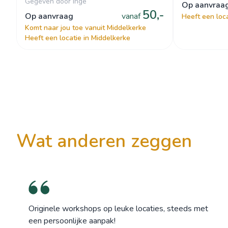
ofwel een handcrème volgens
Gegeven door Inge
op aanvraa
50,-
je eigen huidtype🌿
op aanvraag
vanaf
Heeft een loc
Komt naar jou toe vanuit Middelkerke
Heeft een locatie in Middelkerke
wat anderen zeggen
Originele workshops op leuke locaties, steeds met
een persoonlijke aanpak!