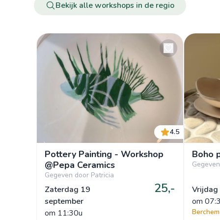
Bekijk alle workshops in de regio
4.5
Pottery Painting - Workshop
Boho 
@Pepa Ceramics
Gegeven
Gegeven door Patricia
25,-
Zaterdag 19
Vrijdag
september
om
 07:
Berchem
om
 11:30u