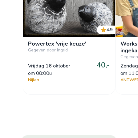
4.9
Powertex 'vrije keuze'
Worksh
ingek
Gegeven door Ingrid
Gegeven
40,-
Vrijdag 16 oktober
Zondag
om
 08:00u
om
 11:
Nijlen
ANTWE