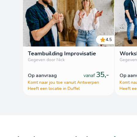
4.5
Teambuilding Improvisatie
Worksh
Gegeven door Nick
Gegeven 
35,-
op aanvraag
vanaf
op aa
Komt naar jou toe vanuit Antwerpen
Komt naa
Heeft een locatie in Duffel
Heeft een