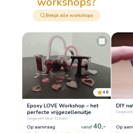
workshops?
Bekijk alle workshops
4.8
Epoxy LOVE Workshop – het
DIY na
perfecte vrijgezellenuitje
Gegeven 
Gegeven door Dorien
40,-
op aanvraag
vanaf
op aa