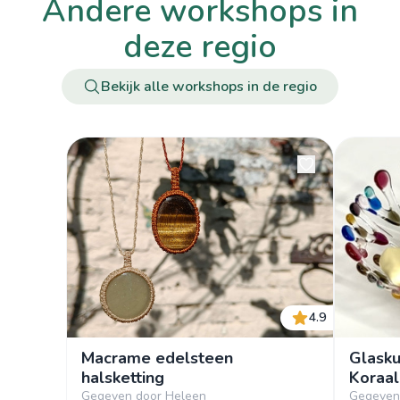
andere workshops in
deze regio
Bekijk alle workshops in de regio
4.9
Macrame edelsteen
Glasku
halsketting
Koraal
Gegeven door Heleen
Gegeven