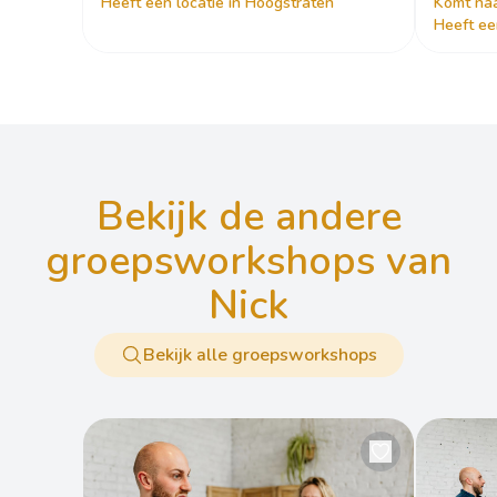
Heeft een locatie in Hoogstraten
Komt naa
Heeft ee
bekijk de andere
groepsworkshops van
Nick
Bekijk alle groepsworkshops