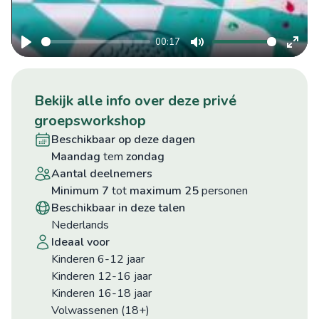
00:17
15
Play
Mute
Ente
fulls
bekijk alle info over deze privé
groepsworkshop
beschikbaar op deze dagen
maandag
tem
zondag
aantal deelnemers
minimum 7
tot
maximum 25
personen
beschikbaar in deze talen
Nederlands
ideaal voor
Kinderen 6-12 jaar
Kinderen 12-16 jaar
Kinderen 16-18 jaar
Volwassenen (18+)