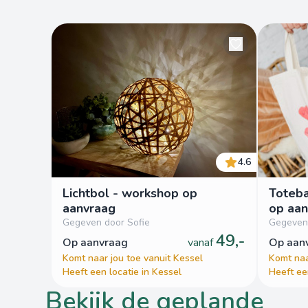
4.6
Lichtbol - workshop op
Toteb
aanvraag
op aan
Gegeven door Sofie
Gegeven 
49,-
op aanvraag
vanaf
op aa
Komt naar jou toe vanuit Kessel
Komt naa
Heeft een locatie in Kessel
Heeft ee
bekijk de geplande