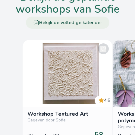
workshops van Sofie
Bekijk de volledige kalender
4.6
Workshop Textured Art
Worksh
polyme
Gegeven door Sofie
Gegeven 
58,-