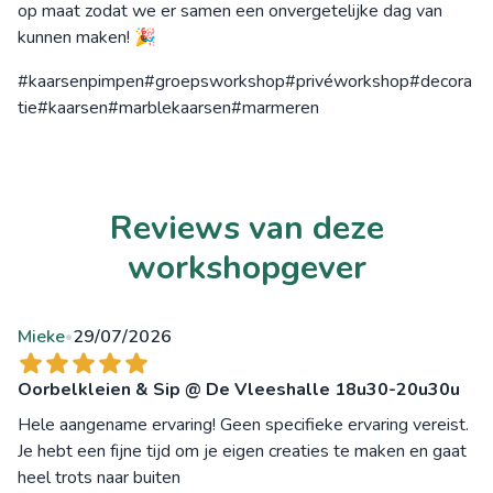
op maat zodat we er samen een onvergetelijke dag van
kunnen maken! 🎉
#kaarsenpimpen#groepsworkshop#privéworkshop#decora
tie#kaarsen#marblekaarsen#marmeren
Reviews van deze
workshopgever
Mieke
29/07/2026
•
Oorbelkleien & Sip @ De Vleeshalle 18u30-20u30u
Hele aangename ervaring! Geen specifieke ervaring vereist.
Je hebt een fijne tijd om je eigen creaties te maken en gaat
heel trots naar buiten