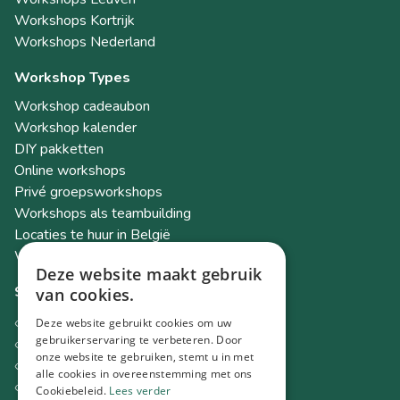
Workshops Kortrijk
Workshops Nederland
Workshop Types
Workshop cadeaubon
Workshop kalender
DIY pakketten
Online workshops
Privé groepsworkshops
Workshops als teambuilding
Locaties te huur in België
Workshop Academy
Deze website maakt gebruik
Socials
van cookies.
Instagram
Deze website gebruikt cookies om uw
Facebook
gebruikerservaring te verbeteren. Door
onze website te gebruiken, stemt u in met
TikTok
alle cookies in overeenstemming met ons
LinkedIn
Cookiebeleid.
Lees verder