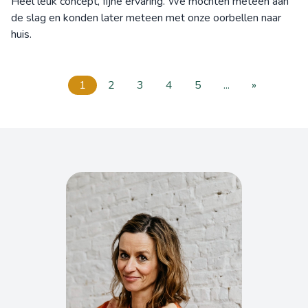
Heel leuk concept, fijne ervaring. We mochten meteen aan
de slag en konden later meteen met onze oorbellen naar
huis.
1
2
3
4
5
...
»