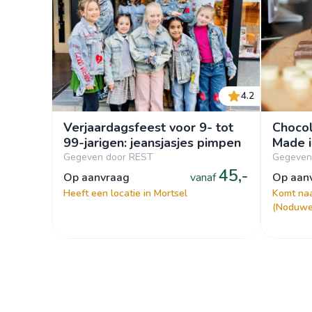
4.2
Verjaardagsfeest voor 9- tot
Chocol
99-jarigen: jeansjasjes pimpen
Made i
Gegeven door REST
Gegeven
45,-
op aanvraag
vanaf
op aa
Heeft een locatie in Mortsel
Komt naa
(Noduwe