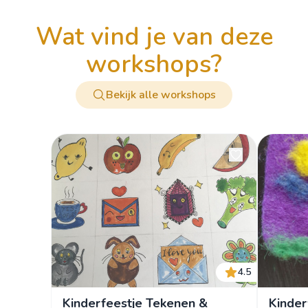
wat vind je van deze
workshops?
Bekijk alle workshops
4.5
Kinderfeestje Tekenen &
Kinder