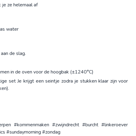
 je ze helemaal af
las water
 aan de slag.
mmen in de oven voor de hoogbak (±1240°C)
e set Je krijgt een seintje zodra je stukken klaar zijn voor
ken).
rpen #kommenmaken #zwijndrecht #burcht #linkeroever
mics #sundaymorning #zondag