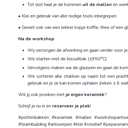
Tot slot haal je de kommen
uit de mallen
en werk
• Klei en gebruik van alle nodige tools inbegrepen
• Geniet ook van een lekker kopje koffie, thee of een g
Na de workshop
Wij verzorgen de afwerking en gaan verder voor je
We starten met de biscuitbak (±950°C)
Vervolgens maken we de glazuren en gaan de ko
We sorteren alle stukken op naam tot een prachtig
gebruik en je ze kan komen ophalen (reken ± 6 we
Wil jij ook pronken met
je eigen keramiek
?
Schrijf je nu in en
reserveer je plek
!
#pottenbakken #keramiek #mallen #workshopantwe
#teambuilding #antwerpen #klei #creatief #pepacera