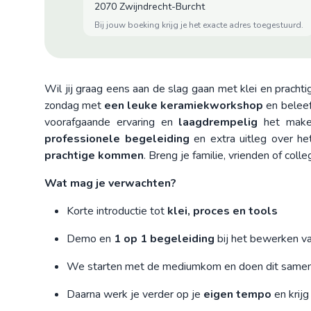
2070 Zwijndrecht-Burcht
bij jouw boeking krijg je het exacte adres toegestuurd.
Wil jij graag eens aan de slag gaan met klei en pracht
zondag met
een leuke keramiekworkshop
en beleef
voorafgaande ervaring en
laagdrempelig
het maken
professionele begeleiding
en extra uitleg over he
prachtige kommen
. Breng je familie, vrienden of col
Wat mag je verwachten?
Korte introductie tot
klei, proces en tools
Demo en
1 op 1 begeleiding
bij het bewerken v
We starten met de mediumkom en doen dit same
Daarna werk je verder op je
eigen tempo
en krijg