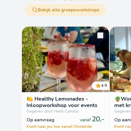
Bekijk alle groepsworkshops
4.9
🍋 Healthy Lemonades -
🪴Wor
Inloopworkshop voor events
met kr
Gegeven door Heidi Camilla
Gegeven 
20,-
op aanvraag
vanaf
op aa
Komt naar jou toe vanuit Oostende
Komt naa