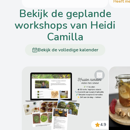
Heeft me
bekijk de geplande
workshops van Heidi
Camilla
Bekijk de volledige kalender
4.9