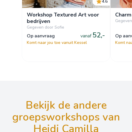
4.6
Workshop Textured Art voor
Charm 
bedrijven
Gegeven
Gegeven door Sofie
52,-
op aanvraag
vanaf
op aa
Komt naar jou toe vanuit Kessel
Komt naa
bekijk de andere
groepsworkshops van
Heidi Camilla