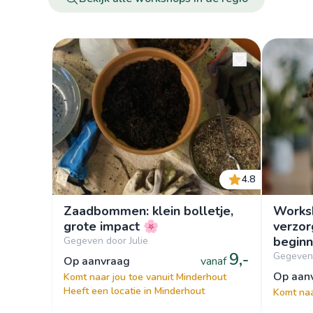
4.8
Zaadbommen: klein bolletje,
Works
grote impact 🌸
verzor
beginn
Gegeven door Julie
9,-
Gegeven
op aanvraag
vanaf
op aa
Komt naar jou toe vanuit Minderhout
Heeft een locatie in Minderhout
Komt naa