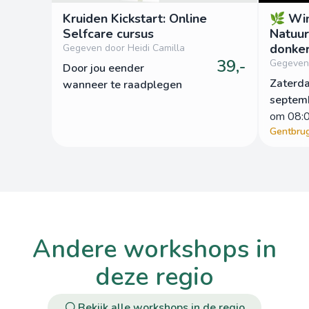
Kruiden Kickstart: Online
🌿 Win
Selfcare cursus
Natuur
donke
Gegeven door Heidi Camilla
39,-
Gegeven 
door jou eender
Zaterd
wanneer te raadplegen
septem
om
 08:
Gentbru
andere workshops in
deze regio
Bekijk alle workshops in de regio