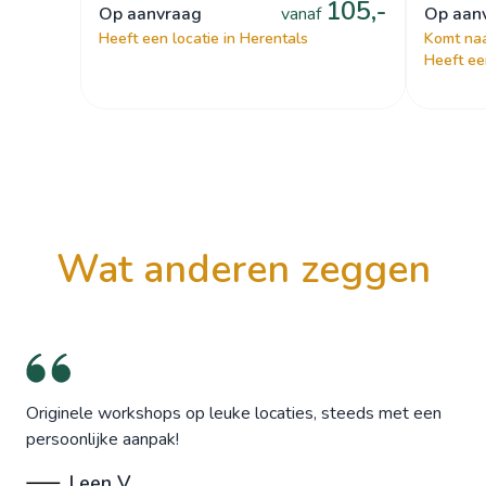
105,-
op aanvraag
vanaf
op aa
Heeft een locatie in Herentals
Komt naa
Heeft ee
wat anderen zeggen
Originele workshops op leuke locaties, steeds met een
persoonlijke aanpak!
Leen V.