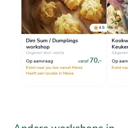
4.9
Dim Sum / Dumplings
Kookw
workshop
Keuke
Gegeven door veerle
Gegeven
70,-
op aanvraag
vanaf
op aa
Komt naar jou toe vanuit Meise
Komt naa
Heeft een locatie in Meise