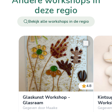
andere workshops in
deze regio
Bekijk alle workshops in de regio
4.8
Glaskunst Workshop -
Kintsu
Glasraam
Works
Gegeven door Maaike
Gegeven