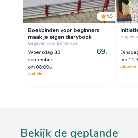
4.5
Boekbinden voor beginners
Initiat
maak je eigen diarybook
Gegeven
Gegeven door Dominique
69,-
Woensdag 30
Dinsda
september
om
 11:
Jabbeke
om
 08:00u
Jabbeke
bekijk de geplande