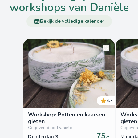
workshops van Danièle
Bekijk de volledige kalender
4.7
Workshop: Potten en kaarsen
Worksh
gieten
gieten
Gegeven door Danièle
Gegeven
75,-
Donderdag 3
Maanda