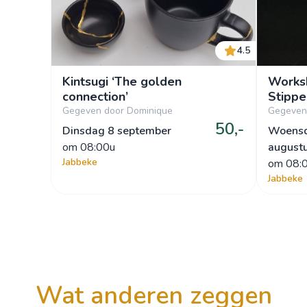
4.5
Kintsugi ‘The golden
Worksh
connection’
Stippe
Gegeven door Dominique
Gegeven
50,-
Dinsdag 8 september
Woens
om
 08:00u
august
Jabbeke
om
 08:
Jabbeke
wat anderen zeggen