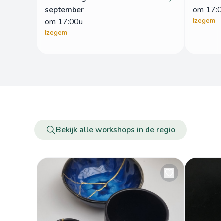
september
om
 17:
Izegem
om
 17:00u
Izegem
Bekijk alle workshops in de regio