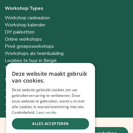
Workshop Types
Workshop cadeaubon
Workshop kalender
DIY pakketten
Online workshops
Privé groepsworkshops
Workshops als teambuilding
Locaties te huur in België
Workshop Academy
Deze website maakt gebruik
Socials
van cookies.
Instagram
Deze website gebruikt cookies om uw
Facebook
gebruikerservaring te verbeteren. Door
onze website te gebruiken, stemt u in met
TikTok
alle cookies in overeenstemming met ons
LinkedIn
Cookiebeleid.
Lees verder
ALLES ACCEPTEREN