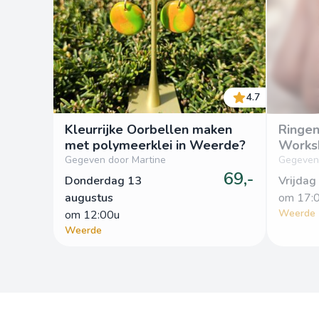
4.7
Kleurrijke Oorbellen maken
Ringen
met polymeerklei in Weerde?
Works
Gegeven door Martine
Gegeven 
69,-
Donderdag 13
Vrijdag
augustus
om
 17:
Weerde
om
 12:00u
Weerde