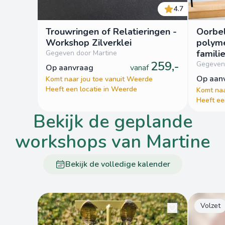
4.7
Trouwringen of Relatieringen -
Oorbe
Workshop Zilverklei
polyme
famili
Gegeven door Martine
259,-
Gegeven 
op aanvraag
vanaf
op aa
Komt naar jou toe vanuit Weerde
Heeft een locatie in Weerde
Komt naa
Heeft ee
bekijk de geplande
workshops van Martine
Bekijk de volledige kalender
Volzet