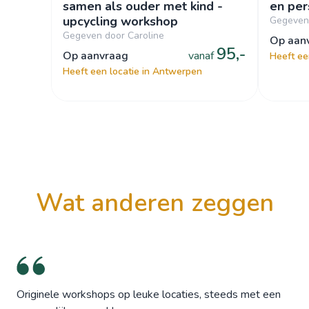
samen als ouder met kind -
en per
upcycling workshop
Gegeven
Gegeven door Caroline
op aa
95,-
op aanvraag
vanaf
Heeft ee
Heeft een locatie in Antwerpen
wat anderen zeggen
Originele workshops op leuke locaties, steeds met een