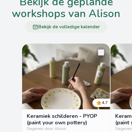
bekijk de geplande
workshops van Alison
Bekijk de volledige kalender
4.7
Keramiek schilderen - PYOP
Kerami
(paint your own pottery)
(paint
Gegeven door Alison
Gegeven 