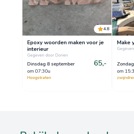
4.8
Epoxy woorden maken voor je
Make y
interieur
Gegeven
Gegeven door Dorien
65,-
Dinsdag 8 september
Zondag
om
 07:30u
om
 15:
Hoogstraten
zwijndre