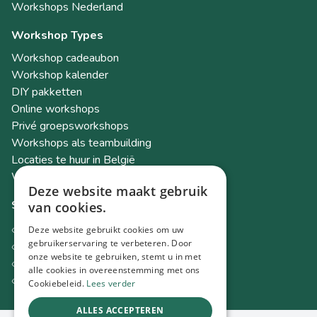
Workshops Nederland
Workshop Types
Workshop cadeaubon
Workshop kalender
DIY pakketten
Online workshops
Privé groepsworkshops
Workshops als teambuilding
Locaties te huur in België
Workshop Academy
Deze website maakt gebruik
Socials
van cookies.
Instagram
Deze website gebruikt cookies om uw
Facebook
gebruikerservaring te verbeteren. Door
onze website te gebruiken, stemt u in met
TikTok
alle cookies in overeenstemming met ons
LinkedIn
Cookiebeleid.
Lees verder
ALLES ACCEPTEREN