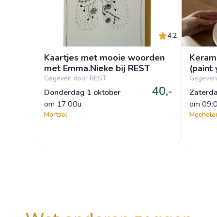
4.2
Kaartjes met mooie woorden
Kerami
met Emma.Nieke bij REST
(paint
Gegeven door REST
Gegeven 
40,-
Donderdag 1 oktober
Zaterd
om
 17:00u
om
 09:
Mortsel
Mechele