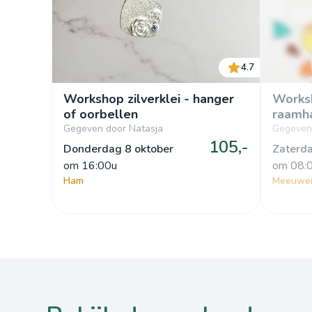
4.7
Workshop zilverklei - hanger
Worksh
of oorbellen
raamh
Gegeven door Natasja
Gegeven
105,-
Donderdag 8 oktober
Zaterda
om
 16:00u
om
 08:
Ham
Meeuwe