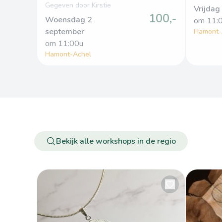
Gegeven door Kirstie
Vrijdag
100,-
Woensdag 2
om
 11:
september
Hamont-
om
 11:00u
Hamont-Achel
Bekijk alle workshops in de regio