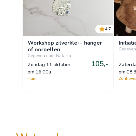
4.7
Workshop zilverklei - hanger
Initiat
of oorbellen
Gegeven
Gegeven door Natasja
105,-
Zondag 11 oktober
Zaterd
om
 16:00u
om
 08:
Ham
Zonhove