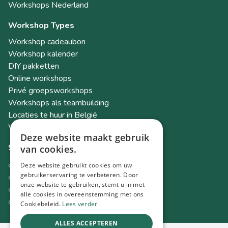
Workshops Nederland
Workshop Types
Workshop cadeaubon
Workshop kalender
DIY pakketten
Online workshops
Privé groepsworkshops
Workshops als teambuilding
Locaties te huur in België
Workshop Academy
Deze website maakt gebruik
Socials
van cookies.
Instagram
Deze website gebruikt cookies om uw
Facebook
gebruikerservaring te verbeteren. Door
onze website te gebruiken, stemt u in met
TikTok
alle cookies in overeenstemming met ons
LinkedIn
Cookiebeleid.
Lees verder
ALLES ACCEPTEREN