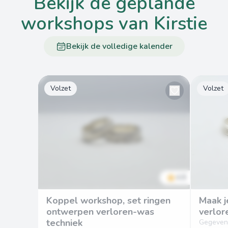
bekijk de geplande
workshops van Kirstie
Bekijk de volledige kalender
Volzet
Volzet
4.8
Koppel workshop, set ringen
Maak j
ontwerpen verloren-was
verlor
techniek
Gegeven 