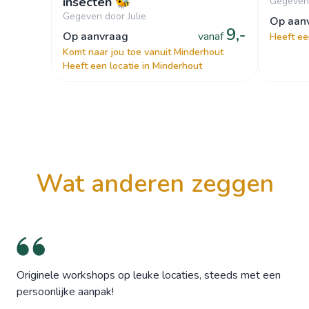
insecten 🐝
Gegeven
Gegeven door Julie
op aa
9,-
op aanvraag
vanaf
Heeft ee
Komt naar jou toe vanuit Minderhout
Heeft een locatie in Minderhout
wat anderen zeggen
Originele workshops op leuke locaties, steeds met een
persoonlijke aanpak!