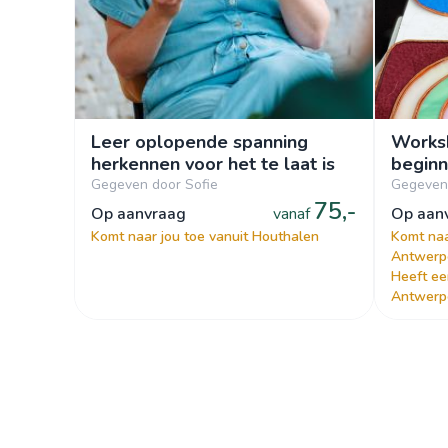
Leer oplopende spanning
Worksh
herkennen voor het te laat is
beginn
Gegeven door Sofie
Gegeven
75,-
op aanvraag
vanaf
op aa
Komt naar jou toe vanuit Houthalen
Komt naa
Antwerp
Heeft ee
Antwerp