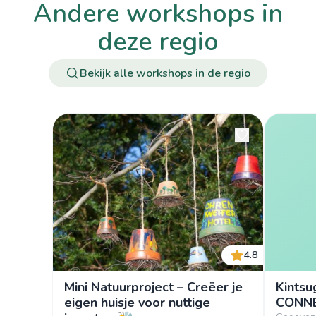
andere workshops in
deze regio
Bekijk alle workshops in de regio
4.8
Mini Natuurproject – Creëer je
Kintsu
eigen huisje voor nuttige
CONNE