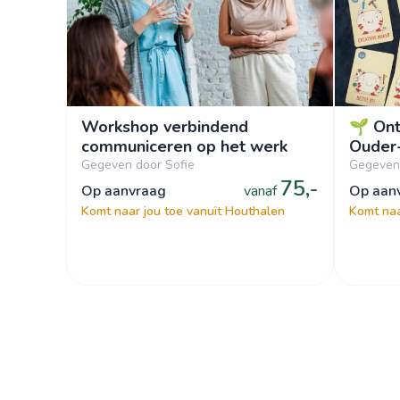
Workshop verbindend
🌱 Ont
communiceren op het werk
Ouder
Gegeven door Sofie
Gegeven
75,-
op aanvraag
vanaf
op aa
Komt naar jou toe vanuit Houthalen
Komt naa