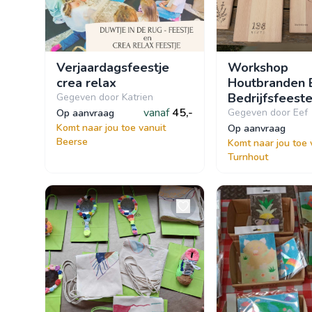
Verjaardagsfeestje
Workshop
crea relax
Houtbranden 
Bedrijfsfeest
Gegeven door Katrien
vanaf
45,-
Gegeven door Eef
op aanvraag
Komt naar jou toe vanuit
op aanvraag
Beerse
Komt naar jou toe 
Turnhout