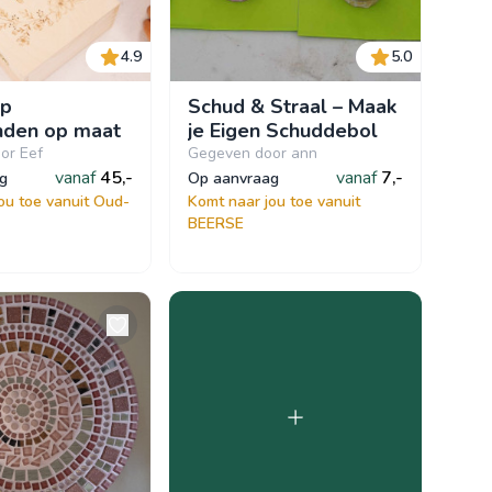
4.9
5.0
op
Schud & Straal – Maak
nden op maat
je Eigen Schuddebol
or Eef
Gegeven door ann
vanaf
45,-
vanaf
7,-
ag
op aanvraag
ou toe vanuit Oud-
Komt naar jou toe vanuit
BEERSE