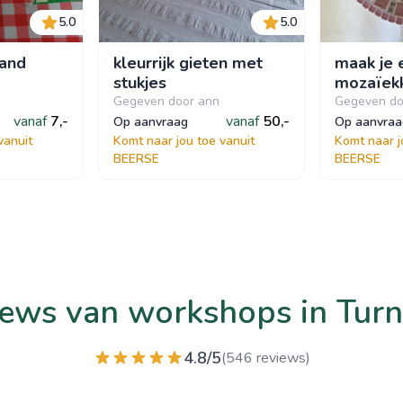
5.0
5.0
zand
kleurrijk gieten met
maak je 
stukjes
mozaïek
Gegeven door ann
Gegeven do
vanaf
7,-
vanaf
50,-
op aanvraag
op aanvra
vanuit
Komt naar jou toe vanuit
Komt naar j
BEERSE
BEERSE
ews van workshops in Tur
4.8/5
(546 reviews)