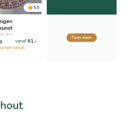
5.0
eigen
kunst
or ann
Toon meer
vanaf
61,-
ag
ou toe vanuit
nhout