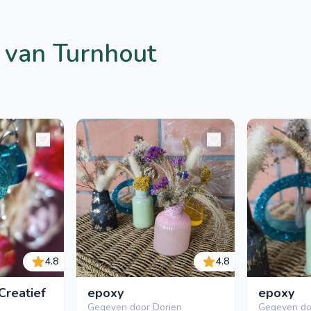
 van Turnhout
4.8
4.8
Creatief
epoxy
epoxy
Gegeven door Dorien
Gegeven do