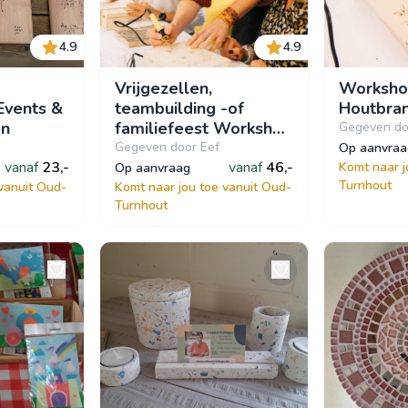
4.9
4.9
Vrijgezellen,
Worksh
Events &
teambuilding -of
Houtbra
en
familiefeest Workshop
Gegeven do
Houtbranden
Gegeven door Eef
op aanvra
vanaf
23,-
vanaf
46,-
Komt naar j
op aanvraag
Turnhout
vanuit Oud-
Komt naar jou toe vanuit Oud-
Turnhout