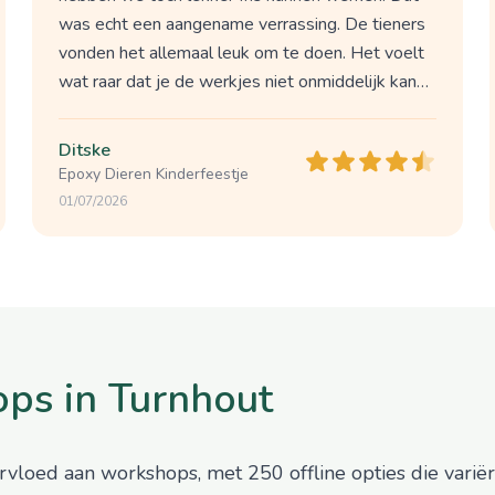
was echt een aangename verrassing. De tieners
vonden het allemaal leuk om te doen. Het voelt
wat raar dat je de werkjes niet onmiddelijk kan
meenemen (epoxy moet immers uitharden). Nu is
dat eigenelijk een voordeel, want hierdoor
Ditske
hebben we een excuus om tijdens de
Epoxy Dieren Kinderfeestje
zomermaanden af te spreken met de
01/07/2026
klasgenootjes om de diertjes te gaan brengen.
ps in Turnhout
rvloed aan workshops, met 250 offline opties die varië