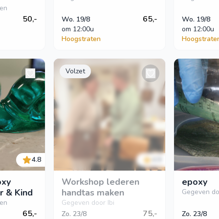
ien
50,-
65,-
Wo. 19/8
Wo. 19/8
om
 12:00u
om
 12:00u
Hoogstraten
Hoogstrate
Volzet
4.8
4.9
oxy
Workshop lederen
epoxy
r & Kind
handtas maken
Gegeven do
ien
Gegeven door Ibi
65,-
75,-
Zo. 23/8
Zo. 23/8