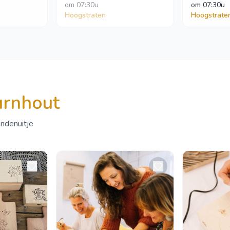
om
 07:30u
om
 07:30u
Hoogstraten
Hoogstrate
urnhout
endenuitje