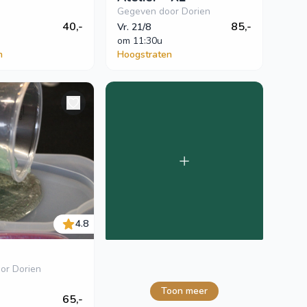
Gegeven door Dorien
40,-
85,-
Vr. 21/8
om
 11:30u
n
Hoogstraten
4.8
or Dorien
Toon meer
65,-