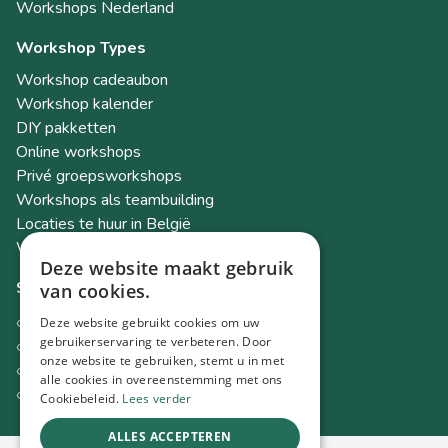
Workshops Nederland
Workshop Types
Workshop cadeaubon
Workshop kalender
DIY pakketten
Online workshops
Privé groepsworkshops
Workshops als teambuilding
Locaties te huur in België
Workshop Academy
Deze website maakt gebruik
Socials
van cookies.
Instagram
Deze website gebruikt cookies om uw
Facebook
gebruikerservaring te verbeteren. Door
onze website te gebruiken, stemt u in met
TikTok
alle cookies in overeenstemming met ons
LinkedIn
Cookiebeleid.
Lees verder
ALLES ACCEPTEREN