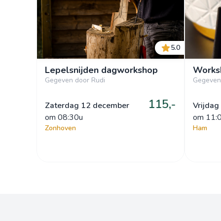
5.0
Lepelsnijden dagworkshop
Worksh
Gegeven door Rudi
Gegeven
115,-
Zaterdag 12 december
Vrijdag
om
 08:30u
om
 11:
Zonhoven
Ham