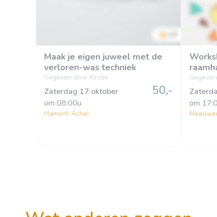
4.8
Maak je eigen juweel met de
Worksh
verloren-was techniek
raamh
Gegeven door Kirstie
Gegeven
50,-
Zaterdag 17 oktober
Zaterda
om
 08:00u
om
 17:
Hamont-Achel
Meeuwe