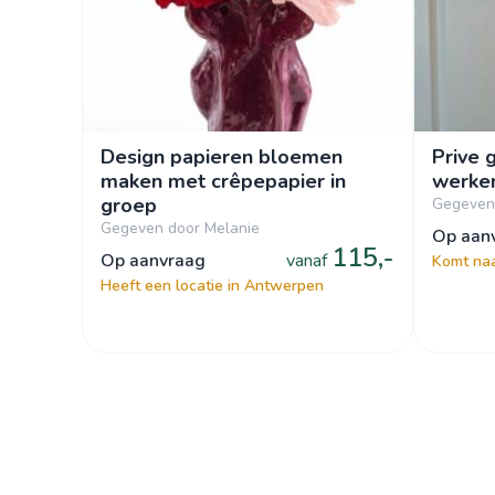
Design papieren bloemen
Prive 
maken met crêpepapier in
werke
groep
Gegeven 
Gegeven door Melanie
op aa
115,-
op aanvraag
vanaf
Komt naa
Heeft een locatie in Antwerpen