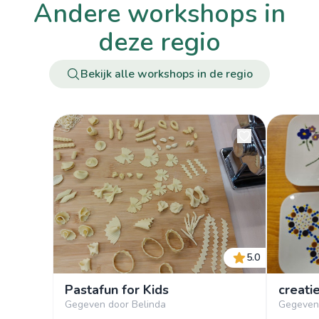
andere workshops in
deze regio
Bekijk alle workshops in de regio
5.0
Pastafun for Kids
creati
Gegeven door Belinda
Gegeven