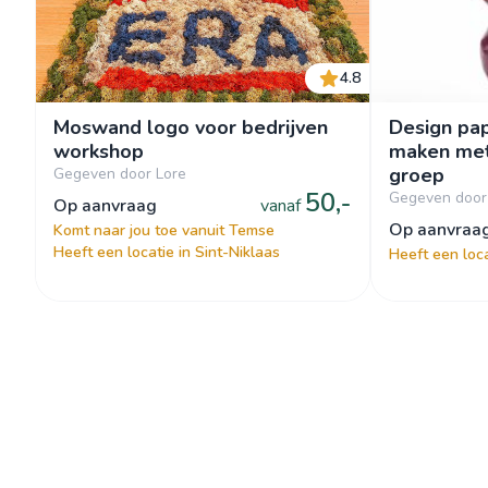
4.8
Moswand logo voor bedrijven
Design pa
workshop
maken met
groep
Gegeven door Lore
50,-
Gegeven door
op aanvraag
vanaf
op aanvraa
Komt naar jou toe vanuit Temse
Heeft een locatie in Sint-Niklaas
Heeft een loc