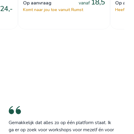
18,5
op aanvraag
vanaf
op aan
24,-
Komt naar jou toe vanuit Rumst
Heeft een
Gemakkelijk dat alles zo op één platform staat. Ik
ga er op zoek voor workshops voor mezelf én voor