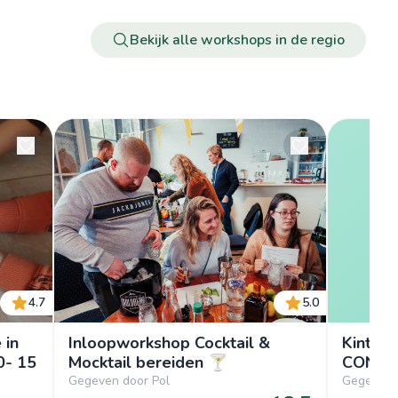
Bekijk alle workshops in de regio
4.7
5.0
 in
Inloopworkshop Cocktail &
Kintsug
0- 15
Mocktail bereiden 🍸
CONNE
Gegeven door Pol
Gegeven 