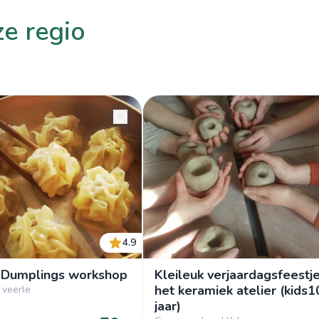
ze regio
4.9
 Dumplings workshop
Kleileuk verjaardagsfeestje
het keramiek atelier (kids1
 veerle
jaar)