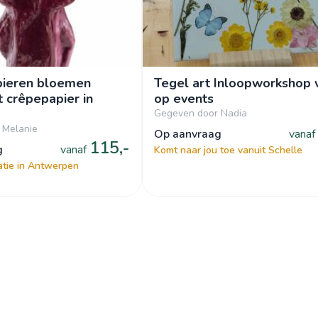
pieren bloemen
Tegel art Inloopworkshop 
 crêpepapier in
op events
Gegeven door Nadia
 Melanie
op aanvraag
vanaf
115,-
g
vanaf
Komt naar jou toe vanuit Schelle
atie in Antwerpen