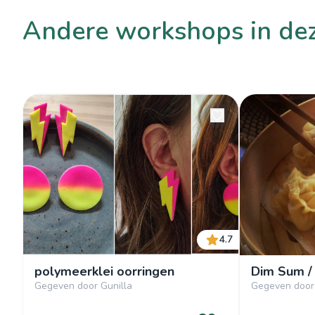
andere workshops in de
4.7
polymeerklei oorringen
Dim Sum /
Gegeven door Gunilla
Gegeven door