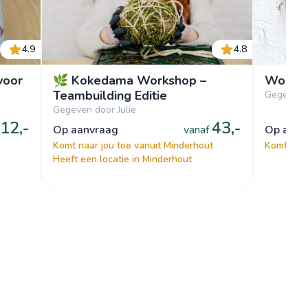
4.9
4.8
voor
🌿 Kokedama Workshop –
Worksh
Teambuilding Editie
Gegeven 
Gegeven door Julie
12,-
43,-
op aanvraag
vanaf
op aan
Komt naar jou toe vanuit Minderhout
Komt naar
Heeft een locatie in Minderhout