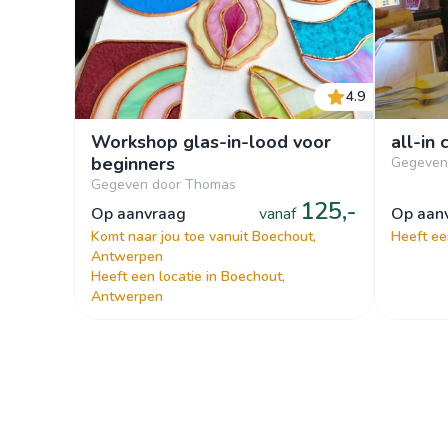
4.9
Workshop glas-in-lood voor
all-in
beginners
Gegeven
Gegeven door Thomas
125,-
op aanvraag
vanaf
op aa
Komt naar jou toe vanuit Boechout,
Heeft ee
Antwerpen
Heeft een locatie in Boechout,
Antwerpen