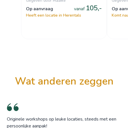
Gegeven door Maaike
Gegeven 
105,-
op aanvraag
vanaf
op aa
Heeft een locatie in Herentals
Komt naa
wat anderen zeggen
Originele workshops op leuke locaties, steeds met een
persoonlijke aanpak!