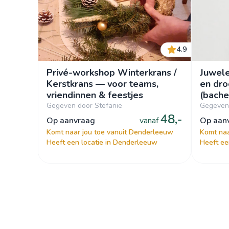
4.9
Privé-workshop Winterkrans /
Juwel
Kerstkrans — voor teams,
en dr
vriendinnen & feestjes
(bache
verjaa
Gegeven door Stefanie
Gegeven 
48,-
op aanvraag
vanaf
op aa
Komt naar jou toe vanuit Denderleeuw
Komt naa
Heeft een locatie in Denderleeuw
Heeft ee